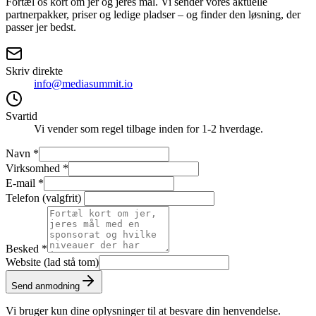
Fortæl os kort om jer og jeres mål. Vi sender vores aktuelle
partnerpakker, priser og ledige pladser – og finder den løsning, der
passer jer bedst.
Skriv direkte
info@mediasummit.io
Svartid
Vi vender som regel tilbage inden for 1-2 hverdage.
Navn
*
Virksomhed
*
E-mail
*
Telefon (valgfrit)
Besked
*
Website (lad stå tom)
Send anmodning
Vi bruger kun dine oplysninger til at besvare din henvendelse.