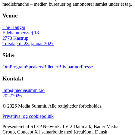
mediebranche – medier, bureauer og annoncører samlet under ét tag.
Venue
The Hangar
Ellehammersvej 18
2770 Kastrup
Torsdag d. 28. januar 2027
Sider
Om
Program
Speakers
Billetter
Bliv partner
Presse
Kontakt
info@mediasummit.io
2027
2026
© 2026 Media Summit. Alle rettigheder forbeholdes.
Privatlivs- og cookiepolitik
Præsenteret af STEP Network, TV 2 Danmark, Bauer Media
Group, Concept X i samarbejde med KreaKom, Dansk